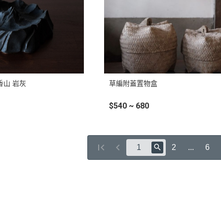
香山 岩灰
草編附蓋置物盒
$540 ~ 680
2
...
6