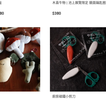
盤
木直牛物 | 池上展覽限定 鏡面鑰匙圈
480
$380
廚房磁鐵小剪刀