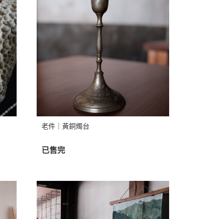
老件｜黃銅燭台
已售完