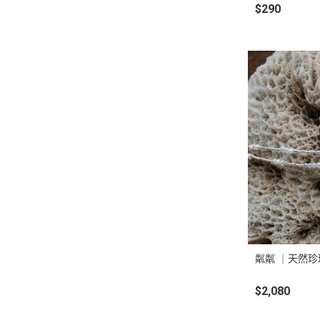
$290
粼粼 ｜天然
$2,080