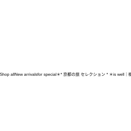
Shop all
New arrivals
for special
＊* 京都の旅 セレクション * ＊
is wel