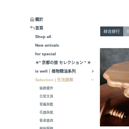
關於
首頁
綜合排行
Shop all
New arrivals
for special
＊* 京都の旅 セレクション * ＊
is well｜植物精油系列
Selection | 生活提案
裝飾擺件
日常文具
草編與籃
花器與瓶
餐桌器具
棉麻服飾