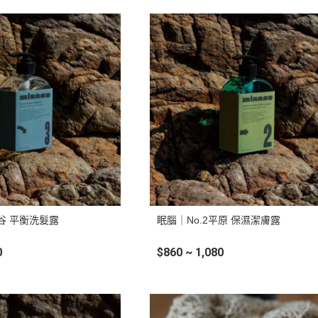
溪谷 平衡洗髮露
眠腦｜No.2平原 保濕潔膚露
0
$860 ~ 1,080