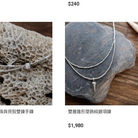
$240
珍珠與貝殼雙鍊手鍊
雙層錐形墜飾純銀項鍊
$1,980